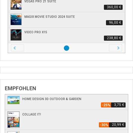
VEGAS PRO 21 SUITE
360,00 €
MAGIX MOVIE STUDIO 2024 SUITE
96,00 €
VIDEO PRO X15
238,80 €
Zurück
Nächste
EMPFOHLEN
HOME DESIGN 3D OUTDOOR & GARDEN
3,75 €
-25%
COLLAGE IT!
20,99 €
-30%