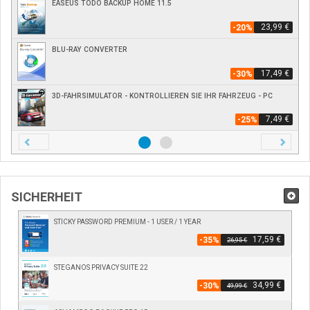
EASEUS TODO BACKUP HOME 11.5
23,99 €
-20%
BLU-RAY CONVERTER
17,49 €
-30%
3D-FAHRSIMULATOR - KONTROLLIEREN SIE IHR FAHRZEUG - PC
7,49 €
-25%
Zurück
Nächst
SICHERHEIT
STICKY PASSWORD PREMIUM - 1 USER / 1 YEAR
17,59 €
-35%
26,95 €
STEGANOS PRIVACY SUITE 22
34,99 €
-30%
49,99 €