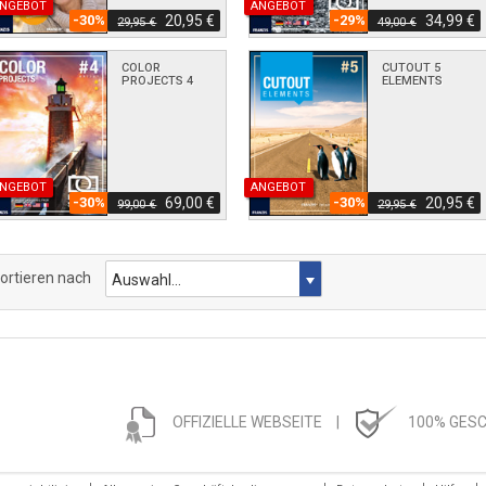
NGEBOT
ANGEBOT
-30%
20,95 €
-29%
34,99 €
29,95 €
49,00 €
COLOR
CUTOUT 5
PROJECTS 4
ELEMENTS
NGEBOT
ANGEBOT
-30%
69,00 €
-30%
20,95 €
99,00 €
29,95 €
ortieren nach
OFFIZIELLE WEBSEITE
|
100% GES