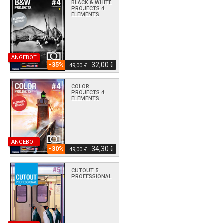
BLACK & WHITE
PROJECTS 4
ELEMENTS
ANGEBOT
-35%
32,00 €
49,00 €
COLOR
PROJECTS 4
ELEMENTS
ANGEBOT
-30%
34,30 €
49,00 €
CUTOUT 5
PROFESSIONAL