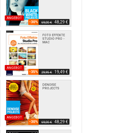
ANGEBOT
-30%
48,29 €
69,00 €
FOTO EFFEKTE
STUDIO PRO -
MAC
ANGEBOT
-35%
19,49 €
29,95 €
DENOISE
PROJECTS
ANGEBOT
-30%
48,29 €
69,00 €