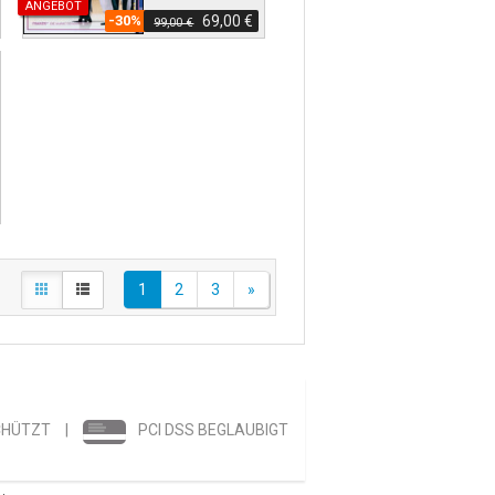
ANGEBOT
-30%
69,00 €
99,00 €
1
2
3
»
CHÜTZT
|
PCI DSS BEGLAUBIGT