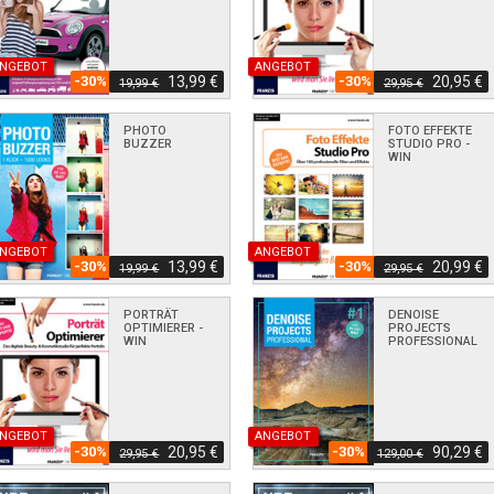
NGEBOT
ANGEBOT
-30%
13,99 €
-30%
20,95 €
19,99 €
29,95 €
PHOTO
FOTO EFFEKTE
BUZZER
STUDIO PRO -
WIN
NGEBOT
ANGEBOT
-30%
13,99 €
-30%
20,99 €
19,99 €
29,95 €
PORTRÄT
DENOISE
OPTIMIERER -
PROJECTS
WIN
PROFESSIONAL
NGEBOT
ANGEBOT
-30%
20,95 €
-30%
90,29 €
29,95 €
129,00 €