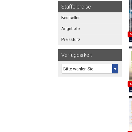
Staffelpreise
Bestseller
Angebote
A
Preissturz
Verfügbarkeit
A