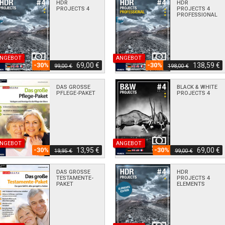
HDR
HDR
PROJECTS 4
PROJECTS 4
PROFESSIONAL
NGEBOT
ANGEBOT
-30%
69,00 €
-30%
138,59 €
99,00 €
198,00 €
DAS GROSSE P
BLACK & WHITE
FLEGE-PAKET
PROJECTS 4
NGEBOT
ANGEBOT
-30%
13,95 €
-30%
69,00 €
19,95 €
99,00 €
DAS GROSSE T
HDR
ESTAMENTE-P
PROJECTS 4
AKET
ELEMENTS