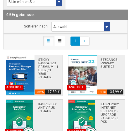
49 Ergebnisse.
Sortieren nach
1
»
STICKY
STEGANOS
PASSWORD
PRIVACY
PREMIUM - 1
SUITE 22
USER / 1
YEAR
- 1 JAHR
ANGEBOT
ANGEBOT
17,59 €
34,99 €
-35%
-30%
KASPERSKY
KASPERSKY
ANTIVIRUS
INTERNET
- 1 JAHR
SECURITY -
UPGRADE
- 1 JAHR - 3
PCS