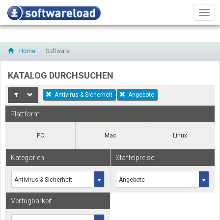
Men
Home
Software
KATALOG DURCHSUCHEN
Antivirus & Sicherheit
Angebote
Plattform
PC
Mac
Linux
Kategorien
Staffelpreise
Verfügbarkeit