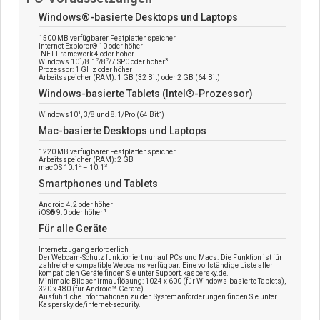
Windows®-basierte Desktops und Laptops
1500 MB verfügbarer Festplattenspeicher
Internet Explorer® 10 oder höher
.NET Framework 4 oder höher
1
2
2
3
Windows 10
/8.1
/8
/7 SP0 oder höher
Prozessor: 1 GHz oder höher
Arbeitsspeicher (RAM): 1 GB (32 Bit) oder 2 GB (64 Bit)
Windows-basierte Tablets (Intel®-Prozessor)
1
3
Windows10
, 3/8 und 8.1/Pro (64 Bit
)
Mac-basierte Desktops und Laptops
1220 MB verfügbarer Festplattenspeicher
Arbeitsspeicher (RAM): 2 GB
2
3
macOS 10.1
– 10.1
Smartphones und Tablets
Android 4.2 oder höher
4
iOS® 9.0 oder höher
Für alle Geräte
Internetzugang erforderlich
Der Webcam-Schutz funktioniert nur auf PCs und Macs. Die Funktion ist für
zahlreiche kompatible Webcams verfügbar. Eine vollständige Liste aller
kompatiblen Geräte finden Sie unter Support.kaspersky.de.
Minimale Bildschirmauflösung: 1024 x 600 (für Windows-basierte Tablets),
320 x 480 (für Android™-Geräte)
Ausführliche Informationen zu den Systemanforderungen finden Sie unter
Kaspersky.de/internet-security.