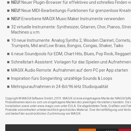
NEU!
Neuer Plugin-Browser für effektives und schnelles Finden 
NEU!
Neue MIDI-Bearbeitungs-Funktionen für grenzenlose Kreativ
NEU!
Erworbene MAGIX Music Maker Instrumente verwenden
32 virtuelle Instrumente: Synthesizer, Gitarren, Chor, Pianos, Str
Machines u.v.m.
10 neue Instrumente: Analog Synths 2, Wooden Clarinet, Cornets
Trumpets, Mid and Low Brass, Bongos, Congas, Shaker, Taiko
6 neue Soundpools für EDM, Chart Hits, Blues, Pop Rock, Reggae
Schnellstart-Assistent: Vorlagen für das Spielen und Aufnehme
MAGIX Audio Remote: Aufnahmen auf dem PC per App starten
Inspiration fürs Songwriting: unzählige Sounds & Loops
Mehrspuraufnahmen in 24-Bit/96 kHz Studioqualität
Copyright © MAGIX Software GmbH, 2019. MAGIX ist eine eingetragene Marke der MAGIX Sof
Produktnamen kann es sich um eingetragene Marken des jeweiligen Herstellers handeln. Die 
Installation sowie unter www.magix.com unter EULA. Die abgebildeten Texte, Grafiken und Fot
Produkte und enthalten urheberrechtlich geschütztes Material. Eine Vervielfältigung und Verbr
und bedarf der ausdrücklichen Zustimmung von MAGIX.