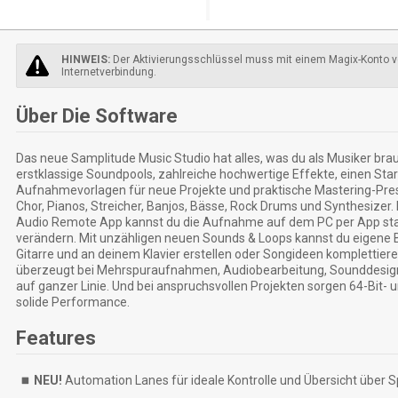
HINWEIS:
Der Aktivierungsschlüssel muss mit einem Magix-Konto v
Internetverbindung.
Über Die Software
Das neue Samplitude Music Studio hat alles, was du als Musiker brauc
erstklassige Soundpools, zahlreiche hochwertige Effekte, einen Sta
Aufnahmevorlagen für neue Projekte und praktische Mastering-Presets
Chor, Pianos, Streicher, Banjos, Bässe, Rock Drums und Synthesizer.
Audio Remote App kannst du die Aufnahme auf dem PC per App sta
verändern. Mit unzähligen neuen Sounds & Loops kannst du eigene
Gitarre und an deinem Klavier erstellen oder Songideen komplettier
überzeugt bei Mehrspuraufnahmen, Audiobearbeitung, Sounddesign 
auf ganzer Linie. Und bei anspruchsvollen Projekten sorgen 64-Bit- 
solide Performance.
Features
NEU!
Automation Lanes für ideale Kontrolle und Übersicht über