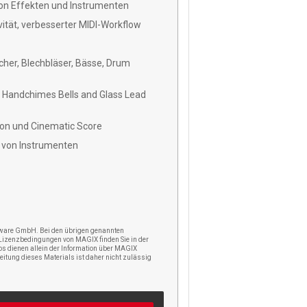
von Effekten und Instrumenten
ität, verbesserter MIDI-Workflow
eicher, Blechbläser, Bässe, Drum
, Handchimes Bells and Glass Lead
ton und Cinematic Score
n von Instrumenten
tware GmbH. Bei den übrigen genannten
Lizenzbedingungen von MAGIX finden Sie in der
os dienen allein der Information über MAGIX
eitung dieses Materials ist daher nicht zulässig