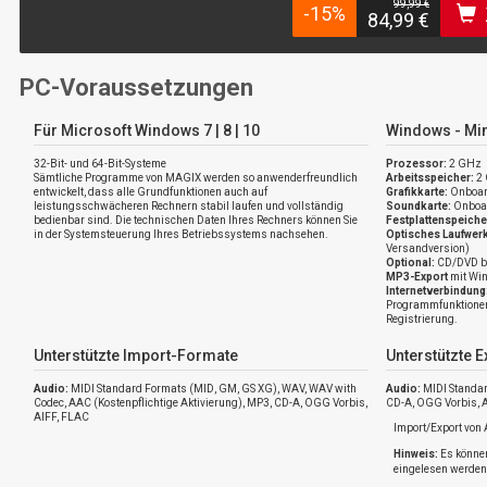
99,99 €
-15%
84,99 €
PC-Voraussetzungen
Für Microsoft Windows 7 | 8 | 10
Windows - Mi
32-Bit- und 64-Bit-Systeme
Prozessor:
2 GHz
Sämtliche Programme von MAGIX werden so anwenderfreundlich
Arbeitsspeicher:
2 
entwickelt, dass alle Grundfunktionen auch auf
Grafikkarte:
Onboard
leistungsschwächeren Rechnern stabil laufen und vollständig
Soundkarte:
Onboar
bedienbar sind. Die technischen Daten Ihres Rechners können Sie
Festplattenspeiche
in der Systemsteuerung Ihres Betriebssystems nachsehen.
Optisches Laufwer
Versandversion)
Optional:
CD/DVD b
MP3-Export
mit Win
Internetverbindung
Programmfunktionen 
Registrierung.
Unterstützte Import-Formate
Unterstützte 
Audio:
MIDI Standard Formats (MID, GM, GS XG), WAV, WAV with
Audio:
MIDI Standar
Codec, AAC (Kostenpflichtige Aktivierung), MP3, CD-A, OGG Vorbis,
CD-A, OGG Vorbis, 
AIFF, FLAC
Import/Export von
Hinweis:
Es können
eingelesen werden