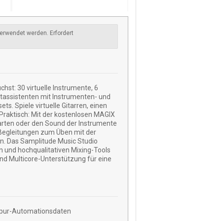
erwendet werden. Erfordert
hst: 30 virtuelle Instrumente, 6
rtassistenten mit Instrumenten- und
. Spiele virtuelle Gitarren, einen
 Praktisch: Mit der kostenlosen MAGIX
rten oder den Sound der Instrumente
 Begleitungen zum Üben mit der
en. Das Samplitude Music Studio
und hochqualitativen Mixing-Tools
und Multicore-Unterstützung für eine
 Spur-Automationsdaten