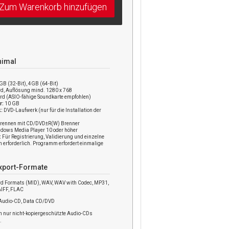
Zum Warenkorb hinzufügen
nimal
GB (32-Bit), 4GB (64-Bit)
, Auflösung mind. 1280 x 768
d (ASIO-fähige Soundkarte empfohlen)
r:
10 GB
k:
DVD-Laufwerk (nur für die Installation der
rennen mit CD/DVD±R(W) Brenner
dows Media Player 10 oder höher
:
Für Registrierung, Validierung und einzelne
erforderlich. Programm erfordert einmalige
Export-Formate
d Formats (MID), WAV, WAV with Codec, MP31,
AIFF, FLAC
 Audio-CD, Data CD/DVD
 nur nicht-kopiergeschützte Audio-CDs
.