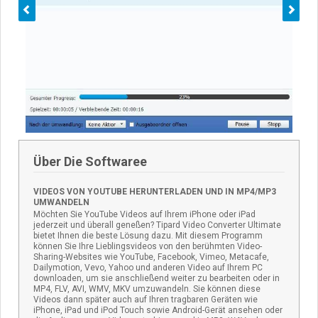
Über Die Softwaree
VIDEOS VON YOUTUBE HERUNTERLADEN UND IN MP4/MP3
UMWANDELN
Möchten Sie YouTube Videos auf Ihrem iPhone oder iPad
jederzeit und überall geneßen? Tipard Video Converter Ultimate
bietet Ihnen die beste Lösung dazu. Mit diesem Programm
können Sie Ihre Lieblingsvideos von den berühmten Video-
Sharing-Websites wie YouTube, Facebook, Vimeo, Metacafe,
Dailymotion, Vevo, Yahoo und anderen Video auf Ihrem PC
downloaden, um sie anschließend weiter zu bearbeiten oder in
MP4, FLV, AVI, WMV, MKV umzuwandeln. Sie können diese
Videos dann später auch auf Ihren tragbaren Geräten wie
iPhone, iPad und iPod Touch sowie Android-Gerät ansehen oder